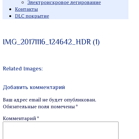
Электроискровое легирование
Контакты
DLC покрытие
Индивидуальные заказы
Производство
IMG_20171116_124642_HDR (1)
металлорежущего
инструмента
Related Images:
Добавить комментарий
Ваш адрес email не будет опубликован.
Обязательные поля помечены
*
Комментарий
*