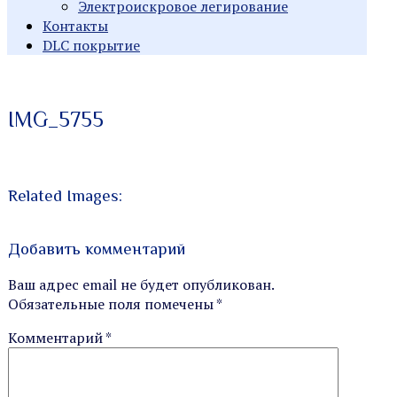
Электроискровое легирование
Контакты
DLC покрытие
Индивидуальные заказы
Производство
IMG_5755
металлорежущего
инструмента
Related Images:
Добавить комментарий
Ваш адрес email не будет опубликован.
Обязательные поля помечены
*
Комментарий
*