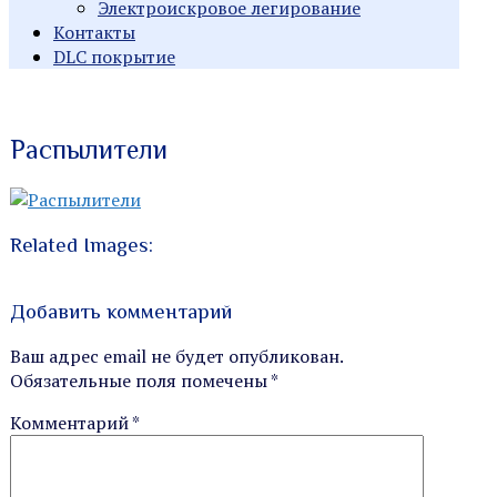
Электроискровое легирование
Контакты
DLC покрытие
Индивидуальные заказы
Производство
Распылители
металлорежущего
инструмента
Related Images:
Добавить комментарий
Ваш адрес email не будет опубликован.
Обязательные поля помечены
*
Комментарий
*