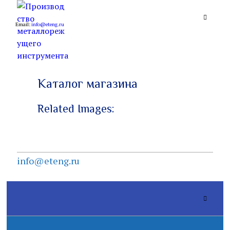
Email:
info@eteng.ru
Производство
металлорежущего
Каталог магазина
инструмента
Related Images:
info@eteng.ru