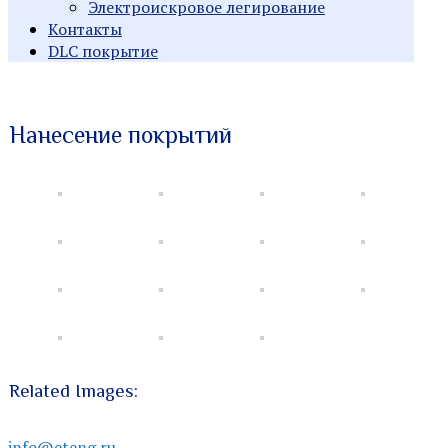
Электроискровое легирование
Контакты
DLC покрытие
Индивидуальные заказы
Производство
Нанесение покрытий
металлорежущего
инструмента
Related Images:
info@eteng.ru