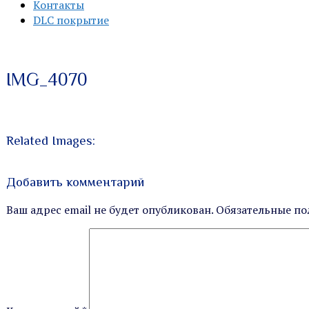
Контакты
DLC покрытие
Производство металлорежущего ин
Индивидуальные заказы
IMG_4070
Related Images:
Добавить комментарий
Ваш адрес email не будет опубликован.
Обязательные п