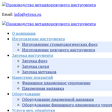
Email:
info@eteng.ru
О компании
Изготовление инструмента
Изготовление стоматологических фрез
Изготовление режущего инструмента
Заточка инструмента
Заточка фрез
Заточка сверл
Заточка метчиков
Нанесение покрытий
Финишное плазменное упрочнение
Плазменная наплавка
Оборудование
Оборудование плазменной наплавки
Оборудование финишного плазменного упро
Услуги мех. обработки