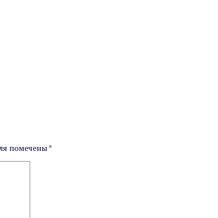
струмента
оля помечены
*